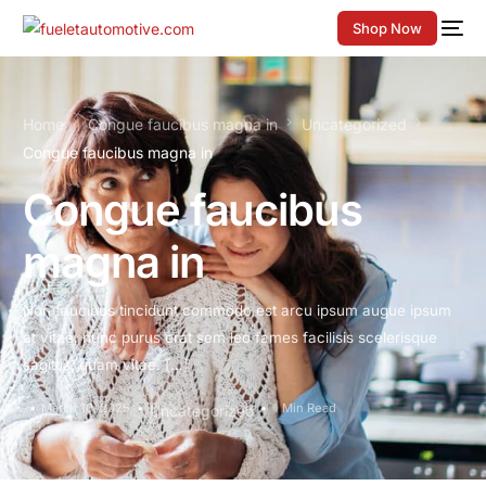
Shop Now
Home
Congue faucibus magna in
Uncategorized
Congue faucibus magna in
Congue faucibus
magna in
Non faucibus tincidunt commodo est arcu ipsum augue ipsum
at vitae, nunc purus erat sem leo fames facilisis scelerisque
sagittis, quam vitae. […]
March 10, 2025
1 Min Read
Uncategorized